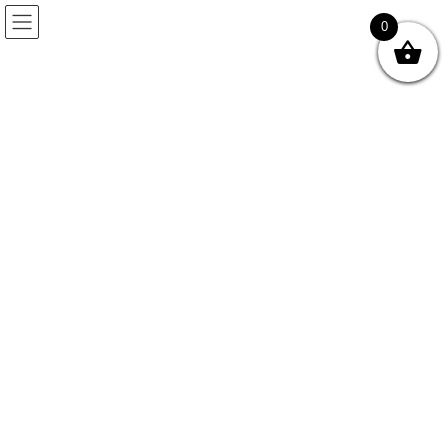
コ
ナ
0
ン
ビ
テ
ゲ
ン
ー
ツ
シ
◎ トップページ
|
◎ 商標権について
｜
◎ 発送・送料・お支払い
｜
◎ お客様の
へ
ョ
マイページ
声
｜
◎ メンテナンス・修理受付
｜
◎ お問い合わせ
｜
ス
ン
キ
に
ッ
移
プ
動
HOME
初めての方・総合案内
◆お買い物について